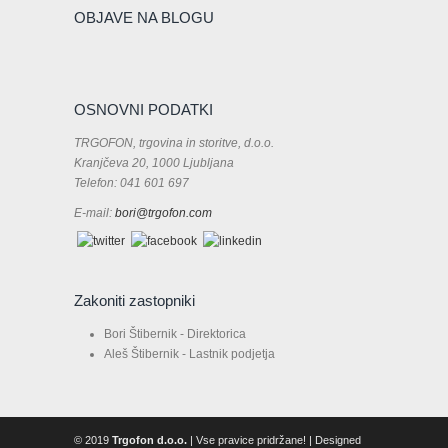
OBJAVE NA BLOGU
OSNOVNI PODATKI
TRGOFON, trgovina in storitve, d.o.o.
Kranjčeva 20, 1000 Ljubljana
Telefon: 041 601 697
E-mail:
bori@trgofon.com
Zakoniti zastopniki
Bori Štibernik - Direktorica
Aleš Štibernik - Lastnik podjetja
© 2019
Trgofon d.o.o.
| Vse pravice pridržane! | Designed