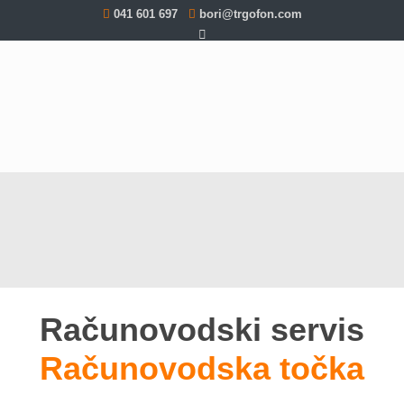
041 601 697
bori@trgofon.com
Računovodski servis
Računovodska točka